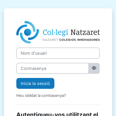
Ves al contingut principal
Inicia la sessió
Nom d'usuari
Contrasenya
Inicia la sessió
Heu oblidat la contrasenya?
Autentiqueu-vos utilitzant el